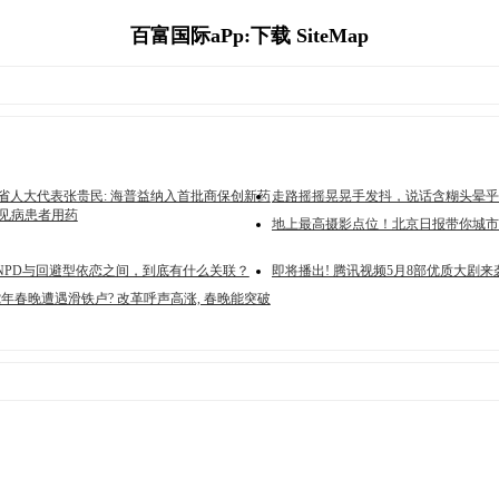
百富国际aPp:下载 SiteMap
|省人大代表张贵民: 海普益纳入首批商保创新药
走路摇摇晃晃手发抖，说话含糊头晕乎
罕见病患者用药
地上最高摄影点位！北京日报带你城市
NPD与回避型依恋之间，到底有什么关联？
即将播出! 腾讯视频5月8部优质大剧来袭
蛇年春晚遭遇滑铁卢? 改革呼声高涨, 春晚能突破