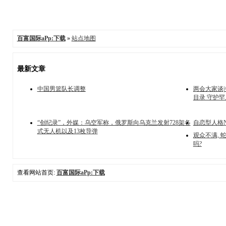
百富国际aPp:下载
»
站点地图
最新文章
中国男篮队长调整
两会大家谈
目录 守护
“创纪录”，外媒：乌空军称，俄罗斯向乌克兰发射728架各
自恋型人格
式无人机以及13枚导弹
观众不满, 
吗?
查看网站首页:
百富国际aPp:下载