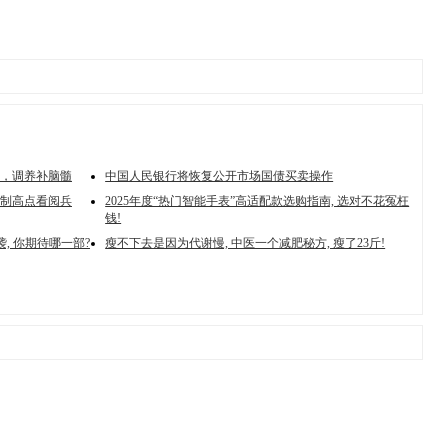
，调养补脑髓
中国人民银行将恢复公开市场国债买卖操作
制高点看阅兵
2025年度“热门智能手表”高适配款选购指南, 选对不花冤枉
钱!
, 你期待哪一部?
瘦不下去是因为代谢慢, 中医一个减肥秘方, 瘦了23斤!